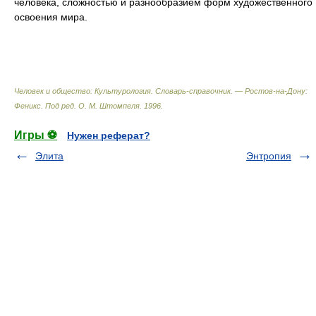
человека, сложностью и разнообразием форм художественного
освоения мира.
Человек и общество: Культурология. Словарь-справочник. — Ростов-на-Дону:
Феникс
.
Под ред. О. М. Штомпеля
.
1996
.
Игры ⚽
Нужен реферат?
Элита
Энтропия